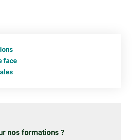
tions
e face
iales
ur nos formations ?