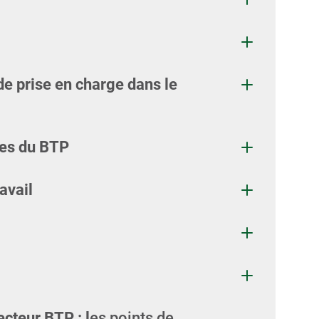
e prise en charge dans le
ses du BTP
avail
cteur BTP : l
es points de