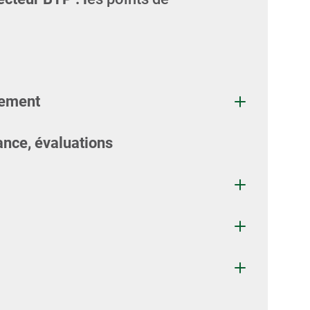
cement
ance, évaluations