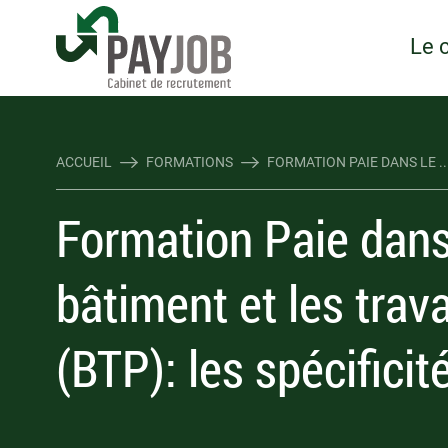
Rejoindre Linking Tal
Écrivez-nous
Les webinaires : évene
TOUTES NOS OFFRES D'EMP
TOUTES NOS OFFRES D'EMP
Objectifs
Public et prérequ
Le 
ACCUEIL
FORMATIONS
FORMATION PAIE DANS LE ..
Formation Paie dans
bâtiment et les trav
(BTP): les spécificit