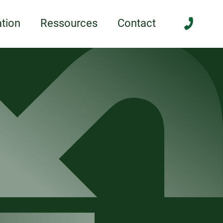
anée
ompléments
Une question ?
tion
Ressources
Contact