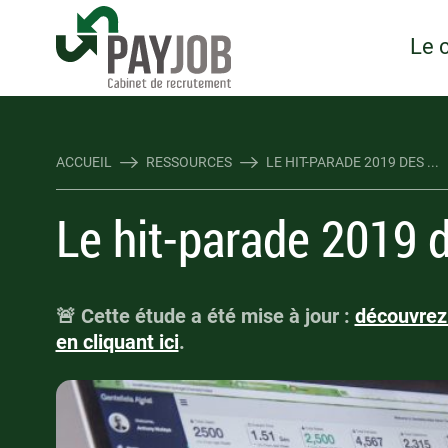
Rejoindre Linking Tal
Écrivez-nous
Les webinaires : évene
TOUTES NOS OFFRES D'EMP
TOUTES NOS OFFRES D'EMP
Le 
ACCUEIL
RESSOURCES
LE HIT-PARADE 2019 DES ...
Le hit-parade 2019 d
🚨 Cette étude a été mise à jour :
découvrez 
en cliquant ici
.