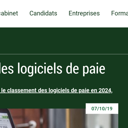
Appelez-nous
ents
Écrivez-nous
Candidature spont
ments et supports
LOI
LOI
cabinet
Candidats
Entreprises
Forma
es logiciels de paie
le classement des logiciels de paie en 2024,
07/10/19