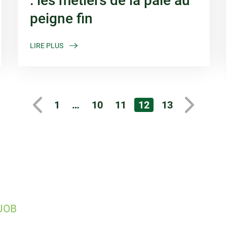
: les métiers de la paie au
peigne fin
LIRE PLUS
1
…
10
11
12
13
JOB