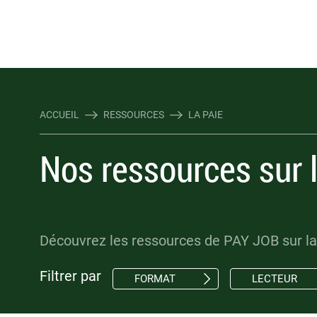
Rejoindre Linking Tal
Écrivez-nous
Les webinaires : évene
TOUTES NOS OFFRES D'EMP
TOUTES NOS OFFRES D'EMP
ACCUEIL
RESSOURCES
LA PAIE
Nos ressources sur 
Découvrez les ressources de PAY JOB sur la 
Filtrer par
FORMAT
LECTEUR