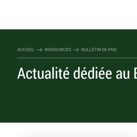
Rejoindre Linking Tal
Écrivez-nous
Les webinaires : évene
TOUTES NOS OFFRES D'EMP
TOUTES NOS OFFRES D'EMP
ACCUEIL
RESSOURCES
BULLETIN DE PAIE
Actualité dédiée au 