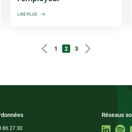
LIRE PLUS
1
2
3
rdonnées
Réseaux so
0 86 27 30