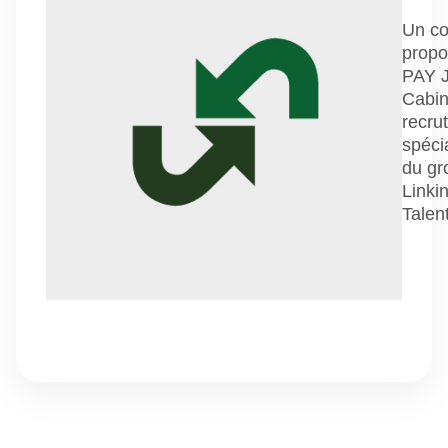
Un co
propo
PAY 
Cabin
recru
spéci
du gr
Linki
Talen