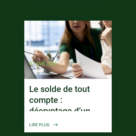
07 AVR 2026
Le solde de tout
compte :
décryptage d’un
processus à haut
LIRE PLUS
risque