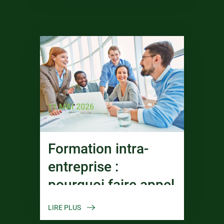
11 MAI 2026
Formation intra-
entreprise :
pourquoi faire appel
à PAY JOB
LIRE PLUS
Formation ?