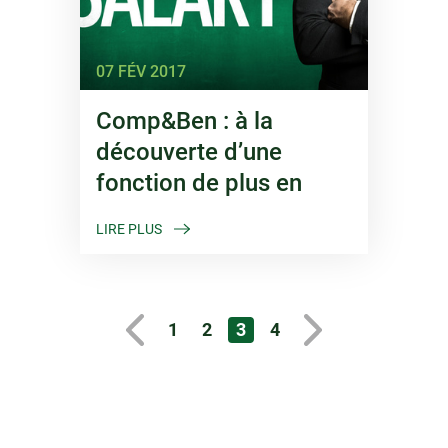
07 FÉV 2017
Comp&Ben : à la
découverte d’une
fonction de plus en
plus centrale
LIRE PLUS
1
2
3
4