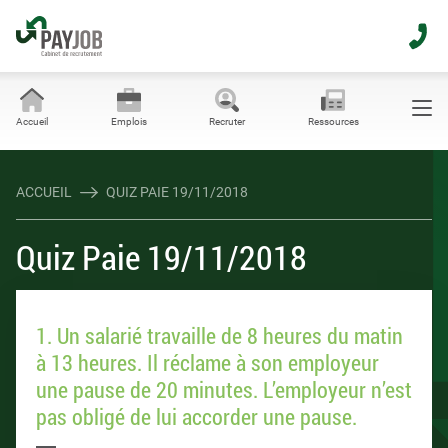
Accueil
Emplois
Recruter
Ressources
ACCUEIL
QUIZ PAIE 19/11/2018
Quiz Paie 19/11/2018
1. Un salarié travaille de 8 heures du matin
à 13 heures. Il réclame à son employeur
une pause de 20 minutes. L’employeur n’est
pas obligé de lui accorder une pause.