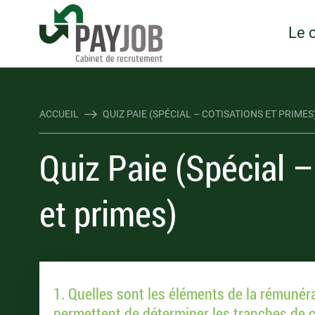
Rejoindre Linking Tal
Écrivez-nous
Les webinaires : évene
TOUTES NOS OFFRES D'EMP
TOUTES NOS OFFRES D'EMP
Le 
ACCUEIL
QUIZ PAIE (SPÉCIAL – COTISATIONS ET PRIMES
Quiz Paie (Spécial –
et primes)
1. Quelles sont les éléments de la rémunér
permettent de déterminer les tranches de c