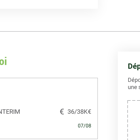
oi
Dép
Dépo
une 
NTERIM
36/38K€
07/08