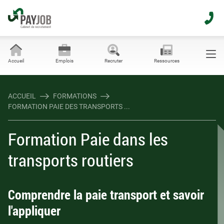
Objectifs
Public et prérequis
Accueil
Emplois
Recruter
Ressources
Programme
ACCUEIL
FORMATIONS
FORMATION PAIE DES TRANSPORTS ...
Compléments
Formation Paie dans les
Une question ?
transports routiers
Comprendre la paie transport et savoir
l'appliquer