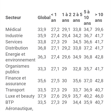
5 à
< 1
1 à 2
2 à 5
> 10
Secteur
Global
10
an
ans
ans
ans
ans
Médical
33,9
27,2
29,1
33,8
34,7
39,6
Industrie
35,9
27,4
29,4
34,2
36,7
41,7
Services
33,8
27,3
29
34,5
36,6
41,7
Distribution
36,8
27,1
29,2
33,8
37,2
41,7
Energie et
36,3
27,4
29,6
34,9
36,8
42,8
environnement
Organismes
33,3
27,1
29
32,8
35,7
41,7
publics
Finance et
35,6
27,5
30
35,6
37,0
42,8
assurance
Transport
33,5
27,3
29
33,7
36,9
40,7
Luxe et beauty
37,9
27,6
29,9
35,7
40,2
46,0
BTP
33,5
27,3
29
34,4
35,9
40,7
Aéronautique,