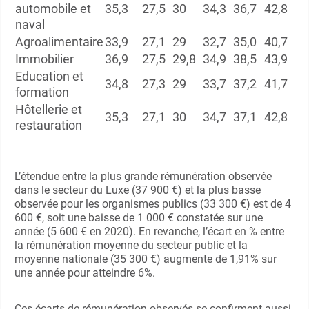
automobile et
35,3
27,5
30
34,3
36,7
42,8
naval
Agroalimentaire
33,9
27,1
29
32,7
35,0
40,7
Immobilier
36,9
27,5
29,8
34,9
38,5
43,9
Education et
34,8
27,3
29
33,7
37,2
41,7
formation
Hôtellerie et
35,3
27,1
30
34,7
37,1
42,8
restauration
L’étendue entre la plus grande rémunération observée
dans le secteur du Luxe (37 900 €) et la plus basse
observée pour les organismes publics (33 300 €) est de 4
600 €, soit une baisse de 1 000 € constatée sur une
année (5 600 € en 2020). En revanche, l’écart en % entre
la rémunération moyenne du secteur public et la
moyenne nationale (35 300 €) augmente de 1,91% sur
une année pour atteindre 6%.
Ces écarts de rémunération observés se confirment aussi