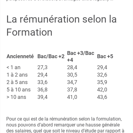
La rémunération selon la
Formation
Bac +3/Bac
Ancienneté
Bac/Bac +2
Bac +5
+4
< 1 an
27,3
28,4
29,4
1 à 2 ans
29,4
30,5
32,6
2 à 5 ans
33,6
34,7
35,9
5 à 10 ans
36,8
37,8
42,0
> 10 ans
39,4
41,0
43,6
Pour ce qui est de la rémunération selon la formulation,
nous pouvons d’abord remarquer une hausse générale
des salaires, quel que soit le niveau d’étude par rapport à