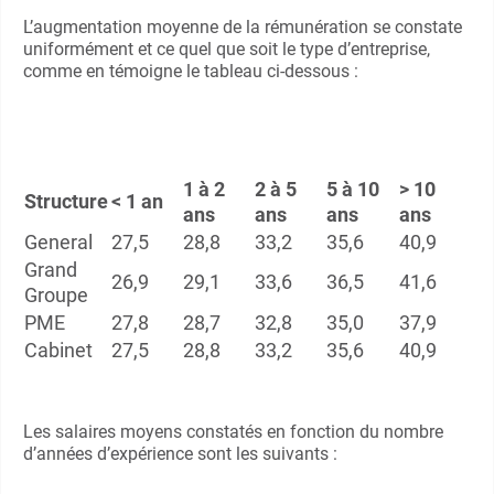
L’augmentation moyenne de la rémunération se constate
uniformément et ce quel que soit le type d’entreprise,
comme en témoigne le tableau ci-dessous :
1 à 2
2 à 5
5 à 10
> 10
Structure
< 1 an
ans
ans
ans
ans
General
27,5
28,8
33,2
35,6
40,9
Grand
26,9
29,1
33,6
36,5
41,6
Groupe
PME
27,8
28,7
32,8
35,0
37,9
Cabinet
27,5
28,8
33,2
35,6
40,9
Les salaires moyens constatés en fonction du nombre
d’années d’expérience sont les suivants :