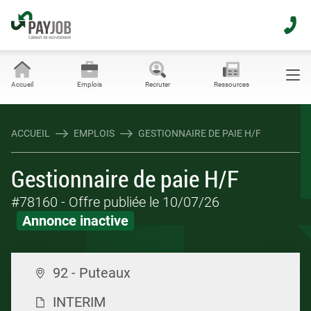
Accueil
Emplois
Recruter
Ressources
ACCUEIL
EMPLOIS
GESTIONNAIRE DE PAIE H/F
Gestionnaire de paie H/F
#78160
- Offre publiée le 10/07/26
Annonce inactive
92 - Puteaux
INTERIM