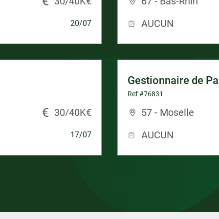
30/40K€
67 - Bas-Rhin
AUCUN
20/07
Gestionnaire de Pa
Ref #76831
30/40K€
57 - Moselle
AUCUN
17/07