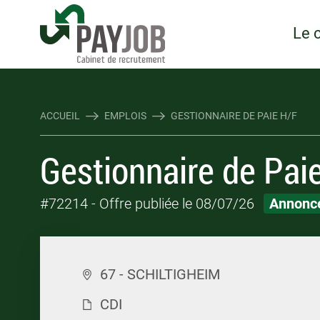
Rejoindre Linking Tal
Écrivez-nous
Les webinaires : évene
TOUTES NOS OFFRES D'EMP
TOUTES NOS OFFRES D'EMP
Le 
ACCUEIL
EMPLOIS
GESTIONNAIRE DE PAIE H/F
Gestionnaire de Pai
#72214
- Offre publiée le 08/07/26
Annonce
67 - SCHILTIGHEIM
CDI