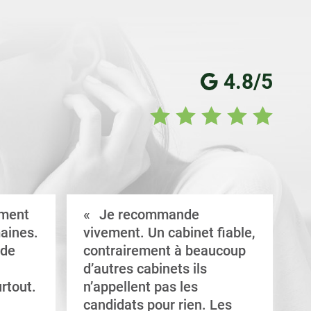
4.8/5
ement
Je recommande
aines.
vivement. Un cabinet fiable,
a
 de
contrairement à beaucoup
C
d’autres cabinets ils
d
rtout.
n’appellent pas les
e
candidats pour rien. Les
a