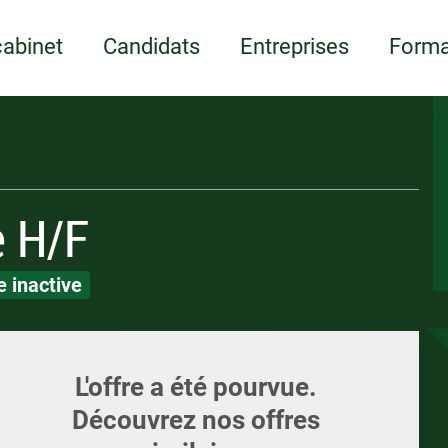
Appelez-nous
ents
Écrivez-nous
Candidature spont
ments et supports
LOI
LOI
cabinet
Candidats
Entreprises
Forma
e H/F
 inactive
L'offre a été pourvue.
Découvrez nos offres