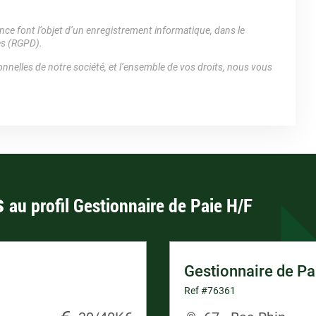
e font l’objet d’un enregistrement informatique, dans le
es (RGPD).
nnelles de notre société, et l’ensemble de vos droits, nous vous
s
au profil Gestionnaire de Paie H/F
Gestionnaire de Pa
Ref #76361