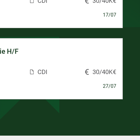
CDI
30/40K€
17/07
ie H/F
CDI
30/40K€
27/07