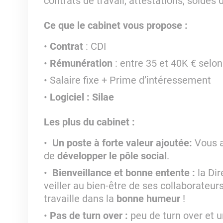
contrats de travail, attestations, soldes 
Ce que le cabinet vous propose :
Contrat
: CDI
Rémunération
: entre 35 et 40K € selon 
Salaire fixe + Prime d’intéressement
Logiciel : Silae
Les plus du cabinet :
Un poste à forte valeur ajoutée:
Vous a
de
développer le pôle social
.
Bienveillance et bonne entente :
la Dir
veiller au bien-être de ses collaborateu
travaille dans la
bonne humeur
!
Pas de turn over :
peu de turn over et u