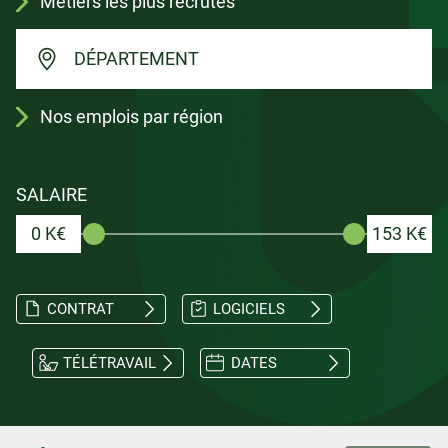
Métiers les plus recrutés
DÉPARTEMENT
Nos emplois par région
SALAIRE
0 K€
153 K€
CONTRAT
LOGICIELS
TÉLÉTRAVAIL
DATES