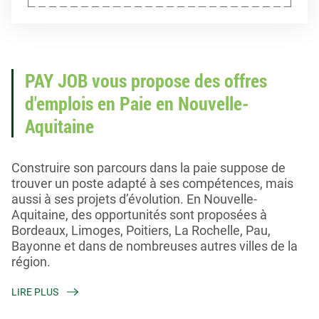
PAY JOB vous propose des offres
d'emplois en Paie en Nouvelle-
Aquitaine
Construire son parcours dans la paie suppose de
trouver un poste adapté à ses compétences, mais
aussi à ses projets d’évolution. En Nouvelle-
Aquitaine, des opportunités sont proposées à
Bordeaux, Limoges, Poitiers, La Rochelle, Pau,
Bayonne et dans de nombreuses autres villes de la
région.
Les annonces présentes sur cette page concernent
LIRE PLUS
exclusivement les métiers de la Paie. Elles peuvent