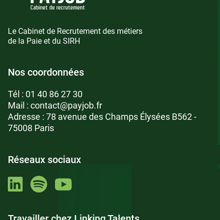
en intérim
pour débutant
en Île-de-France
Le Cabinet de Recrutement des métiers
de la Paie et du SIRH
en Auvergne-Rhône-Alpes
en Loire-Atlantique
Nos coordonnées
Notre
cabinet de recrutement à
Tél :
01 40 86 27 30
Lille
vous propose aussi
Mail :
contact@payjob.fr
Adresse : 78 avenue des Champs Élysées B562 -
Vous recherchez un
emploi en paie & SIRH
, PAY
75008 Paris
JOB vous propose également de nombreuses offres
d’emploi pour les métiers de
Responsable paie
et
SIRH
.
Réseaux sociaux
Vous ne trouvez pas l’offre qui vous convient ? Vous
pouvez créer une alerte et/ou déposer votre CV en
candidature spontanée sur notre site. Un consultant
vous recontactera si une opportunité se présente.
Travailler chez Linking Talents