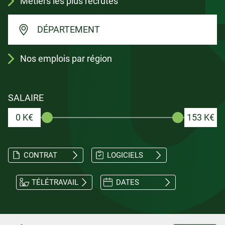
Métiers les plus recrutés
DÉPARTEMENT
Nos emplois par région
SALAIRE
0 K€
153 K€
CONTRAT
LOGICIELS
TÉLÉTRAVAIL
DATES