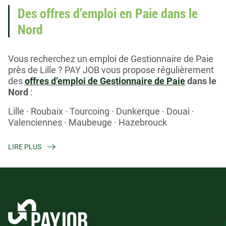
Des offres d’emploi en Paie dans le
Nord
Vous recherchez un emploi de Gestionnaire de Paie
près de Lille ? PAY JOB vous propose régulièrement
des
offres d’emploi de Gestionnaire de Paie
dans le
Nord
:
Lille · Roubaix · Tourcoing · Dunkerque · Douai ·
Valenciennes · Maubeuge · Hazebrouck
Plus d’offres de notre cabinet de
LIRE PLUS
recrutement
Nous recrutons à l’échelle nationale. Vous pourriez
également être intéressé(e) par un
poste de
Gestionnaire de Paie
: