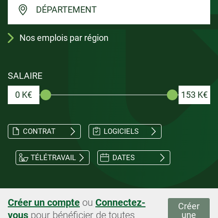
DÉPARTEMENT
Nos emplois par région
SALAIRE
0 K€
153 K€
CONTRAT
LOGICIELS
TÉLÉTRAVAIL
DATES
Créer un compte
ou
Connectez-
Créer
vous
pour bénéficier de toutes
une