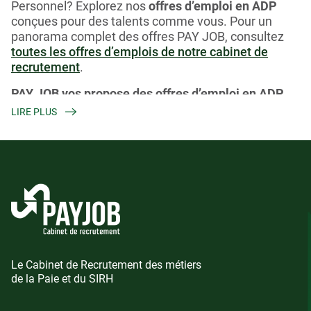
Personnel? Explorez nos
offres d’emploi en ADP
conçues pour des talents comme vous. Pour un
panorama complet des offres PAY JOB, consultez
toutes les offres d’emplois de notre cabinet de
recrutement
.
PAY JOB vos propose des offres d’emploi en ADP
LIRE PLUS
Que vous soyez à la recherche d’un
emploi en
Administration Du Personnel
en province, d’un
poste en ADP à Paris
, ou d’un
emploi de
Gestionnaire de Paie et ADP en télétravail
, nous
couvrons tout l’éventail des besoins du marché de
l’ADP. Pour élargir votre recherche, vous pouvez
également consulter nos
offres d’emploi en Paie
et
en SIRH
.
Cabinet de recrutement spécialisé en ADP
Le Cabinet de Recrutement des métiers
Forts de notre savoir-faire en ADP, nous sommes
de la Paie et du SIRH
votre allié idéal pour trouver le poste de vos rêves.
Explorez nos
offres d’emploi en CDI
,
Offres d’emploi