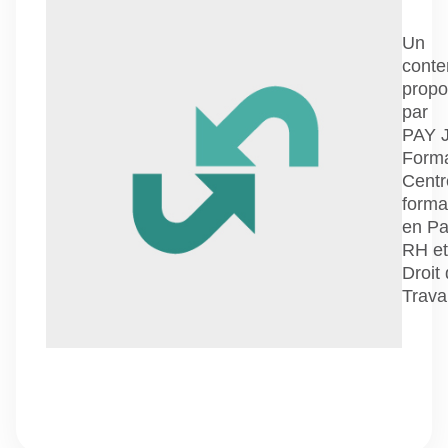
Un
conte
prop
par
PAY 
Forma
Centr
forma
en Pa
RH et
Droit
Travai