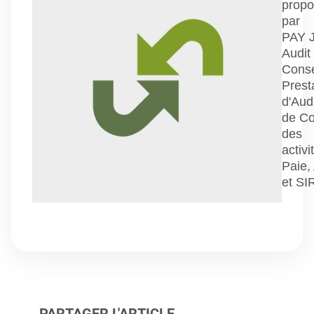
prop
par
PAY 
Audit
Conse
Prest
d'Audi
de Co
des
activi
Paie,
et SI
PARTAGER L'ARTICLE