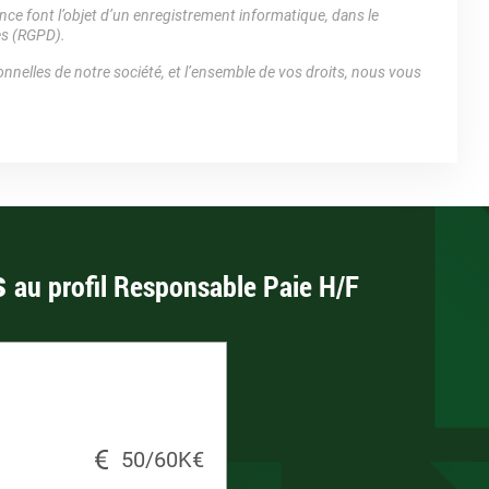
e font l’objet d’un enregistrement informatique, dans le
es (RGPD).
nnelles de notre société, et l’ensemble de vos droits, nous vous
s
au profil Responsable Paie H/F
50/60K€