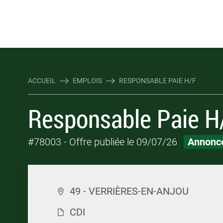
Rejoindre Linking Tal
Écrivez-nous
Les webinaires : évene
TOUTES NOS OFFRES D'EMP
TOUTES NOS OFFRES D'EMP
ACCUEIL
EMPLOIS
RESPONSABLE PAIE H/F
Responsable Paie H
#78003
- Offre publiée le 09/07/26
Annonce
49 - VERRIÈRES-EN-ANJOU
CDI