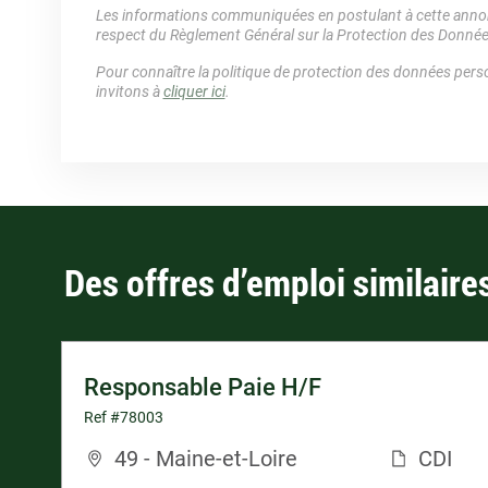
Les informations communiquées en postulant à cette annonc
respect du Règlement Général sur la Protection des Donné
Pour connaître la politique de protection des données perso
invitons à
cliquer ici
.
Des offres d’emploi similaire
Responsable Paie H/F
Ref #78003
49 - Maine-et-Loire
CDI