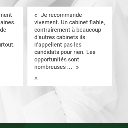
ement
Je recommande
aines.
vivement. Un cabinet fiable,
a
 de
contrairement à beaucoup
C
d’autres cabinets ils
d
rtout.
n’appellent pas les
e
candidats pour rien. Les
a
opportunités sont
s
nombreuses ...
A.
V.