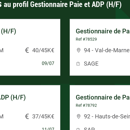
s
au profil Gestionnaire Paie et ADP (H/F)
 (H/F)
Gestionnaire de Pa
Ref #78529
IM
40/45K€
94 - Val-de-Marne
SAGE
09/07
ADP (H/F)
Gestionnaire de Pa
Ref #78792
IM
37/45K€
92 - Hauts-de-Sei
SAP
11/07