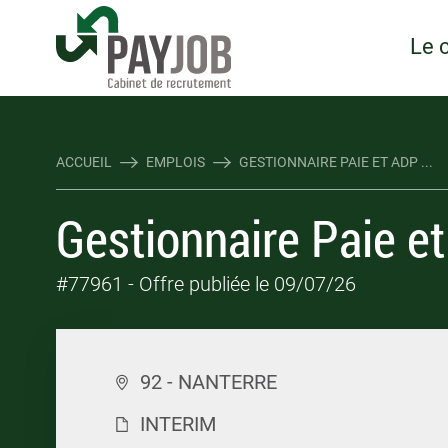
Rejoindre Linking Tal
Écrivez-nous
Les webinaires : évene
TOUTES NOS OFFRES D'EMP
TOUTES NOS OFFRES D'EMP
Le 
ACCUEIL
EMPLOIS
GESTIONNAIRE PAIE ET ADP ...
Gestionnaire Paie e
#77961
- Offre publiée le 09/07/26
92 - NANTERRE
INTERIM