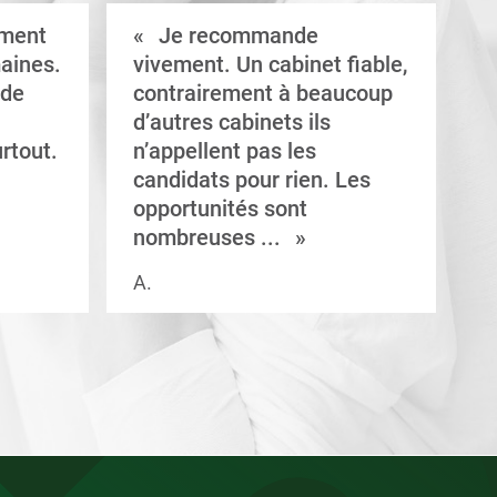
ement
Je recommande
aines.
vivement. Un cabinet fiable,
a
 de
contrairement à beaucoup
C
d’autres cabinets ils
d
rtout.
n’appellent pas les
e
candidats pour rien. Les
a
opportunités sont
s
nombreuses ...
A.
V.