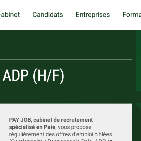
Appelez-nous
ents
Écrivez-nous
Candidature spont
ments et supports
LOI
LOI
cabinet
Candidats
Entreprises
Forma
t ADP (H/F)
PAY JOB, cabinet de recrutement
spécialisé en Paie
, vous propose
régulièrement des offres d’emploi ciblées