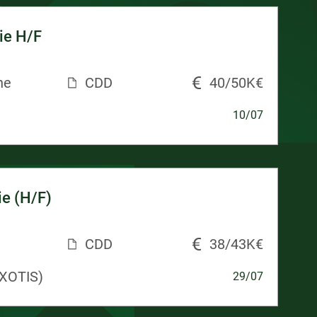
ie H/F
ne
CDD
40/50K€
10/07
ie (H/F)
CDD
38/43K€
XOTIS)
29/07