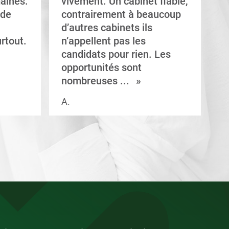
aines.
vivement. Un cabinet fiable,
a
 de
contrairement à beaucoup
C
d’autres cabinets ils
d
rtout.
n’appellent pas les
e
candidats pour rien. Les
a
opportunités sont
s
nombreuses ...
A.
V.