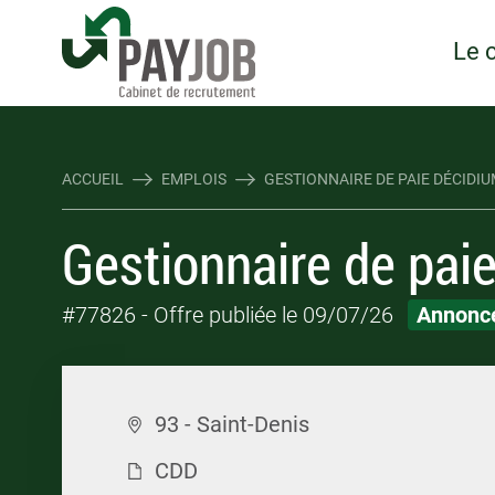
Rejoindre Linking Tal
Écrivez-nous
Les webinaires : évene
TOUTES NOS OFFRES D'EMP
TOUTES NOS OFFRES D'EMP
Le 
ACCUEIL
EMPLOIS
GESTIONNAIRE DE PAIE DÉCIDIUM
Gestionnaire de pai
#77826
- Offre publiée le 09/07/26
Annonce
93 - Saint-Denis
CDD