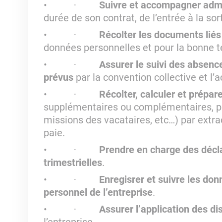
Suivre et accompagner admi
·
durée de son contrat, de l’entrée à la sort
Récolter les documents lié
·
données personnelles et pour la bonne t
Assurer le suivi des absenc
·
prévus
par la convention collective et l’a
Récolter, calculer et prépar
·
supplémentaires ou complémentaires, pri
missions des vacataires, etc…) par extract
paie.
Prendre en charge des décla
·
trimestrielles
.
Enregisrer et suivre les donn
·
personnel de l’entreprise
.
Assurer l’application des di
·