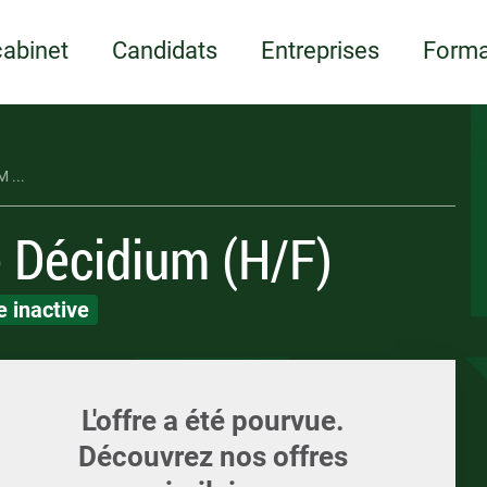
Appelez-nous
ents
Écrivez-nous
Candidature spont
ments et supports
LOI
LOI
cabinet
Candidats
Entreprises
Forma
 ...
e Décidium (H/F)
 inactive
L'offre a été pourvue.
Découvrez nos offres