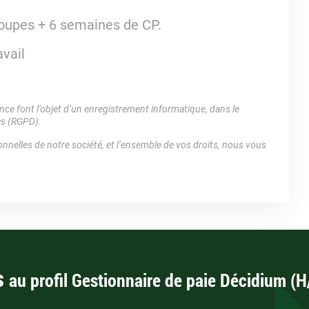
oupes + 6 semaines de CP.
avail
e font l’objet d’un enregistrement informatique, dans le
es (RGPD).
nnelles de notre société, et l’ensemble de vos droits, nous vous
s
au profil Gestionnaire de paie Décidium (H