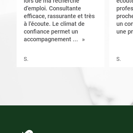
t
lors de ma recherche
écoute
d’emploi. Consultante
profes
efficace, rassurante et très
proche
à l’écoute. Le climat de
un con
confiance permet un
une pr
accompagnement ...
S.
S.