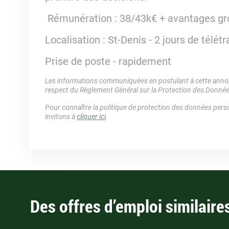
Rémunération : 38/43k€ + avantages gr
Localisation : St-Denis - 2 jours de télétr
Prise de poste - rapidement
Les informations communiquées en postulant à cette annonc
respect du Règlement Général sur la Protection des Donné
Pour connaître la politique de protection des données perso
invitons à
cliquer ici
.
Des offres d’emploi similaire