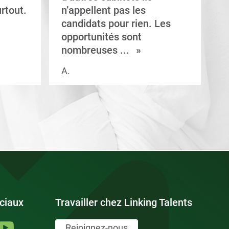
rtout.
n’appellent pas les
e
candidats pour rien. Les
a
opportunités sont
s
nombreuses ...
A.
V.
ciaux
Travailler chez Linking Talents
Rejoignez-nous