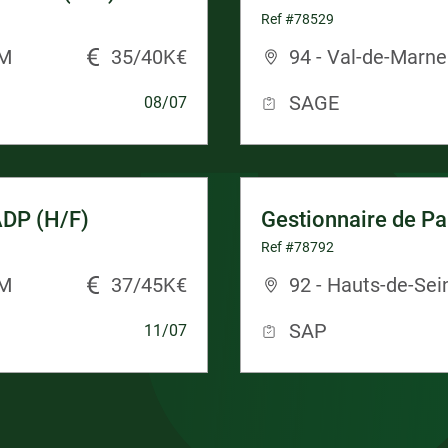
Ref #78529
IM
35/40K€
94 - Val-de-Marne
SAGE
08/07
ADP (H/F)
Gestionnaire de Pa
Ref #78792
IM
37/45K€
92 - Hauts-de-Sei
SAP
11/07