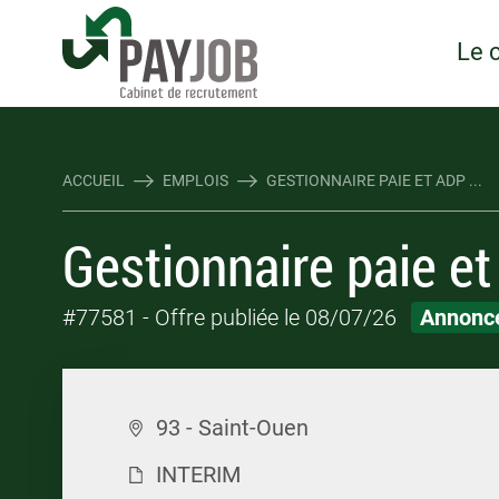
Rejoindre Linking Tal
Écrivez-nous
Les webinaires : évene
TOUTES NOS OFFRES D'EMP
TOUTES NOS OFFRES D'EMP
Le 
ACCUEIL
EMPLOIS
GESTIONNAIRE PAIE ET ADP ...
Gestionnaire paie et
#77581
- Offre publiée le 08/07/26
Annonce
93 - Saint-Ouen
INTERIM