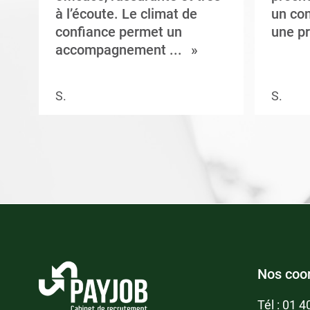
à l’écoute. Le climat de
un con
confiance permet un
une pr
accompagnement ...
S.
S.
Nos coo
Tél :
01 4