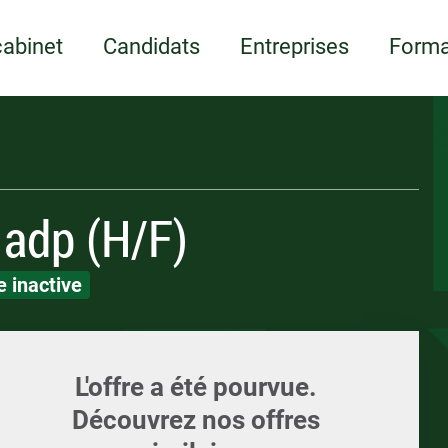
Appelez-nous
ents
Écrivez-nous
Candidature spont
ments et supports
LOI
LOI
cabinet
Candidats
Entreprises
Forma
 adp (H/F)
 inactive
L'offre a été pourvue.
Découvrez nos offres