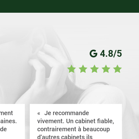
4.8/5
ement
Je recommande
aines.
vivement. Un cabinet fiable,
a
 de
contrairement à beaucoup
C
d’autres cabinets ils
d