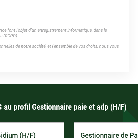
e font l’objet d’un enregistrement informatique, dans le
es (RGPD).
nnelles de notre société, et l’ensemble de vos droits, nous vous
s
au profil Gestionnaire paie et adp (H/F)
cidium (H/F)
Gestionnaire de Pa