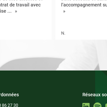
trat de travail avec
l’accompagnement su
ise ...
N.
rdonnées
Réseaux so
0 86 27 30