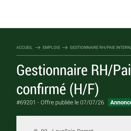
Rejoindre Linking Tal
Écrivez-nous
Les webinaires : évene
TOUTES NOS OFFRES D'EMP
TOUTES NOS OFFRES D'EMP
ACCUEIL
EMPLOIS
GESTIONNAIRE RH/PAIE INTERN
Gestionnaire RH/Pai
confirmé (H/F)
#69201
- Offre publiée le 07/07/26
Annonce