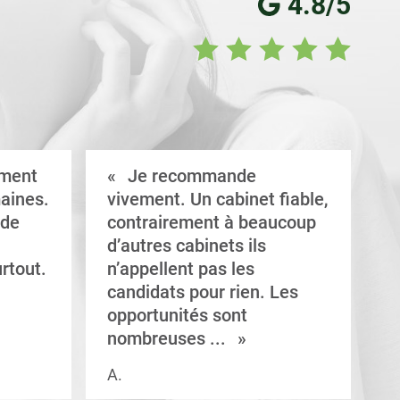
4.8/5
ement
Je recommande
aines.
vivement. Un cabinet fiable,
a
 de
contrairement à beaucoup
C
d’autres cabinets ils
d
rtout.
n’appellent pas les
e
candidats pour rien. Les
a
opportunités sont
s
nombreuses ...
A.
V.