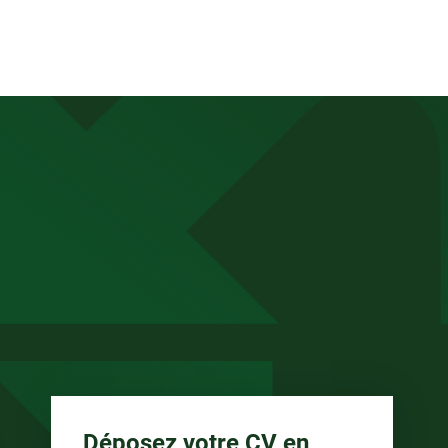
anée
Déposez votre CV en