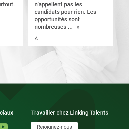
rtout.
n’appellent pas les
e
candidats pour rien. Les
a
opportunités sont
s
nombreuses ...
A.
V.
ciaux
Travailler chez Linking Talents
Rejoignez-nous