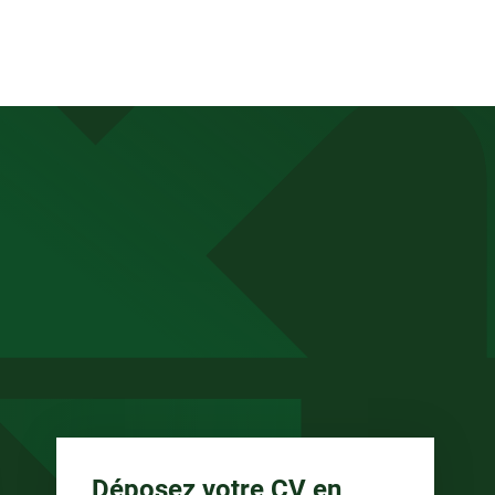
anée
Déposez votre CV en