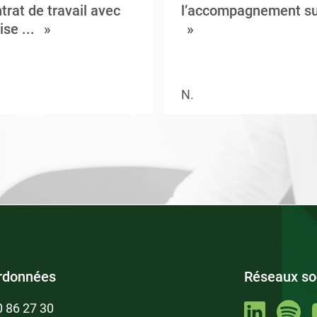
trat de travail avec
l’accompagnement su
ise ...
N.
rdonnées
Réseaux so
0 86 27 30