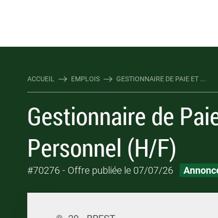
Rejoindre Linking Tal
Écrivez-nous
Les webinaires : évene
TOUTES NOS OFFRES D'EMP
TOUTES NOS OFFRES D'EMP
ACCUEIL
EMPLOIS
GESTIONNAIRE DE PAIE ET ...
Gestionnaire de Paie
Personnel (H/F)
#70276
- Offre publiée le 07/07/26
Annonce