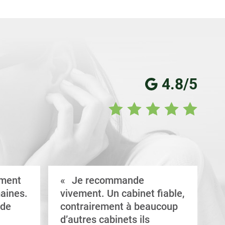
4.8/5
ement
Je recommande
aines.
vivement. Un cabinet fiable,
a
 de
contrairement à beaucoup
C
d’autres cabinets ils
d