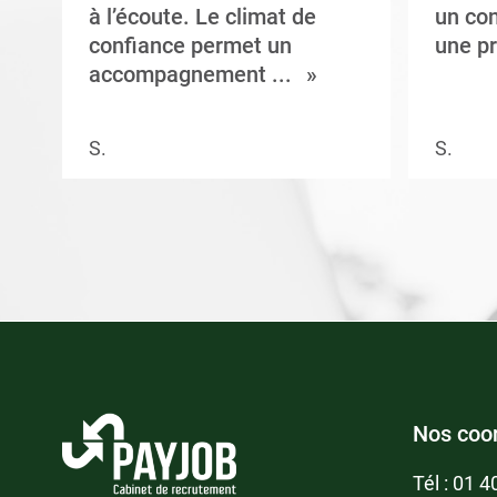
à l’écoute. Le climat de
un con
confiance permet un
une pr
accompagnement ...
S.
S.
Nos coo
Tél :
01 4