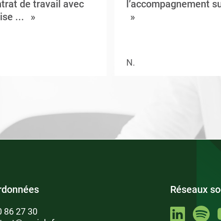
trat de travail avec
l’accompagnement su
ise ...
N.
rdonnées
Réseaux so
0 86 27 30