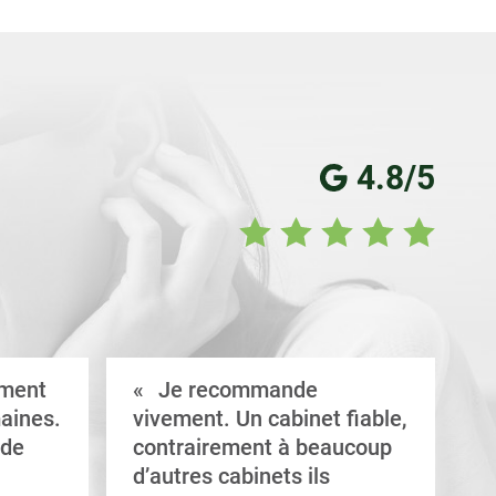
4.8/5
ement
Je recommande
aines.
vivement. Un cabinet fiable,
a
 de
contrairement à beaucoup
C
d’autres cabinets ils
d