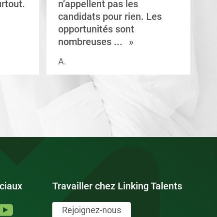
rtout.
n’appellent pas les
e
candidats pour rien. Les
a
opportunités sont
s
nombreuses ...
A.
V.
ciaux
Travailler chez Linking Talents
Rejoignez-nous