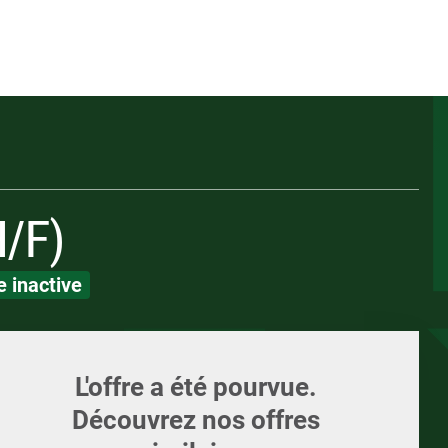
Appelez-nous
ents
Écrivez-nous
Candidature spont
ments et supports
LOI
LOI
H/F)
 inactive
L'offre a été pourvue.
Découvrez nos offres