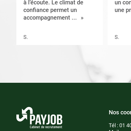
à l’écoute. Le climat de
un con
confiance permet un
une pr
accompagnement ...
S.
S.
Nos coo
Tél :
01 4