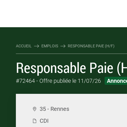
Rejoindre Linking Tal
Écrivez-nous
Les webinaires : évene
TOUTES NOS OFFRES D'EMP
TOUTES NOS OFFRES D'EMP
ACCUEIL
EMPLOIS
RESPONSABLE PAIE (H/F)
Responsable Paie (
#72464
- Offre publiée le 11/07/26
Annonce
35 - Rennes
CDI