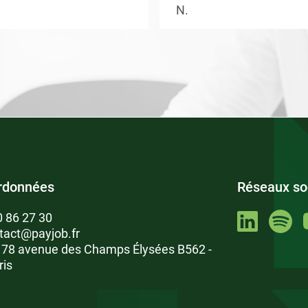
N.
rdonnées
Réseaux so
0 86 27 30
tact@payjob.fr
: 78 avenue des Champs Élysées B562 -
ris