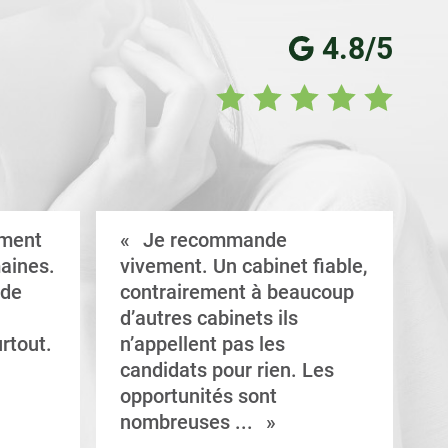
4.8/5
ement
Je recommande
aines.
vivement. Un cabinet fiable,
a
 de
contrairement à beaucoup
C
d’autres cabinets ils
d
rtout.
n’appellent pas les
e
candidats pour rien. Les
a
opportunités sont
s
nombreuses ...