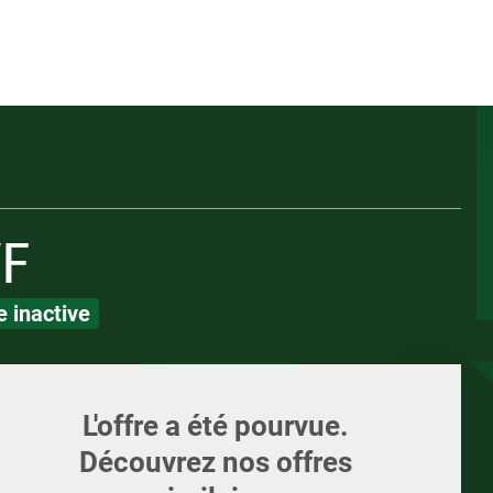
Appelez-nous
ents
Écrivez-nous
Candidature spont
ments et supports
LOI
LOI
/F
 inactive
L'offre a été pourvue.
Découvrez nos offres