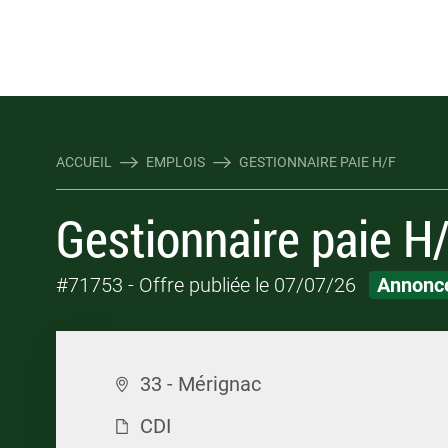
Rejoindre Linking Tal
Écrivez-nous
Les webinaires : évene
TOUTES NOS OFFRES D'EMP
TOUTES NOS OFFRES D'EMP
ACCUEIL
EMPLOIS
GESTIONNAIRE PAIE H/F
Gestionnaire paie H
#71753
- Offre publiée le 07/07/26
Annonce
33 - Mérignac
CDI