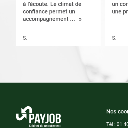
à l’écoute. Le climat de
un con
confiance permet un
une pr
accompagnement ...
S.
S.
Nos coo
Tél :
01 4