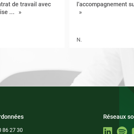
trat de travail avec
l’accompagnement su
ise ...
N.
rdonnées
Réseaux so
0 86 27 30