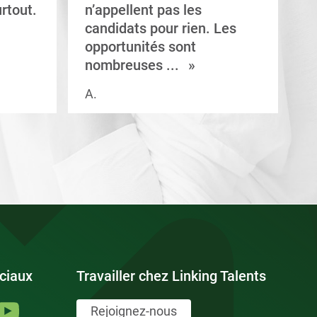
rtout.
n’appellent pas les
e
candidats pour rien. Les
a
opportunités sont
s
nombreuses ...
A.
V.
ciaux
Travailler chez Linking Talents
Rejoignez-nous