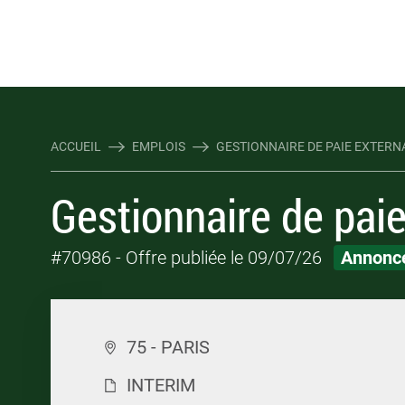
Rejoindre Linking Tal
Écrivez-nous
Les webinaires : évene
TOUTES NOS OFFRES D'EMP
TOUTES NOS OFFRES D'EMP
ACCUEIL
EMPLOIS
GESTIONNAIRE DE PAIE EXTERNAL
Gestionnaire de paie
#70986
- Offre publiée le 09/07/26
Annonce
75 - PARIS
INTERIM