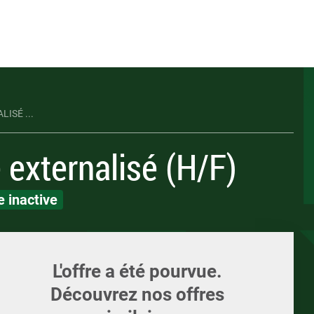
Appelez-nous
ents
Écrivez-nous
Candidature spont
ments et supports
LOI
LOI
ISÉ ...
 externalisé (H/F)
 inactive
L'offre a été pourvue.
Découvrez nos offres