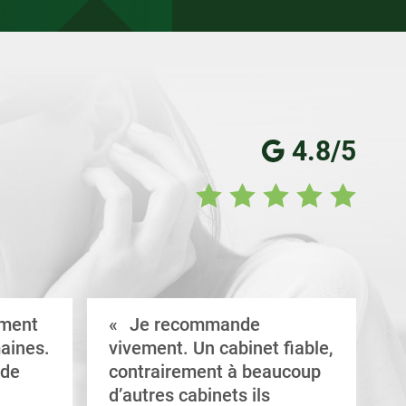
4.8/5
ement
Je recommande
aines.
vivement. Un cabinet fiable,
a
 de
contrairement à beaucoup
C
d’autres cabinets ils
d