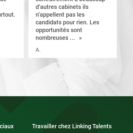
d’autres cabinets ils
d
rtout.
n’appellent pas les
e
candidats pour rien. Les
a
opportunités sont
s
nombreuses ...
A.
V.
ciaux
Travailler chez Linking Talents