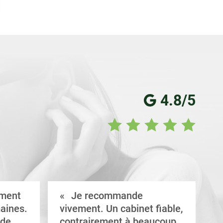
4.8/5
ement
Je recommande
aines.
vivement. Un cabinet fiable,
a
 de
contrairement à beaucoup
C