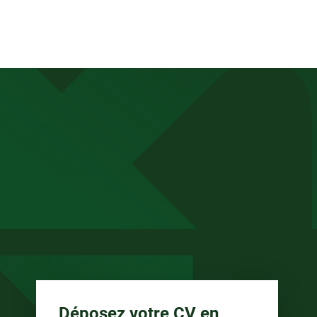
anée
Déposez votre CV en