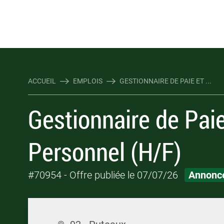
Rejoindre Linking Tal
Écrivez-nous
Les webinaires : évene
TOUTES NOS OFFRES D'EMP
TOUTES NOS OFFRES D'EMP
ACCUEIL
EMPLOIS
GESTIONNAIRE DE PAIE ET ...
Gestionnaire de Paie
Personnel (H/F)
#70954
- Offre publiée le 07/07/26
Annonce