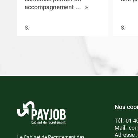
accompagnement ...
S.
S.
Nos coo
Tél :
01 4
Mail :
con
Adresse 
Le Cabinet de Recrutement des