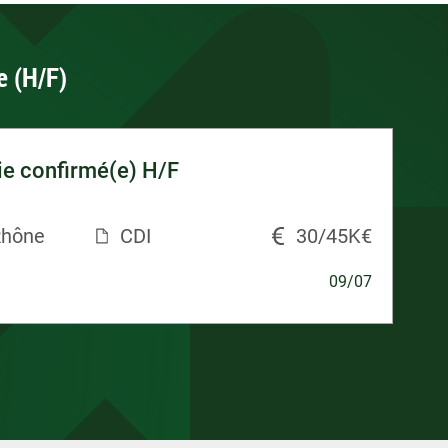
e (H/F)
ie confirmé(e) H/F
Rhône
CDI
30/45K€
09/07