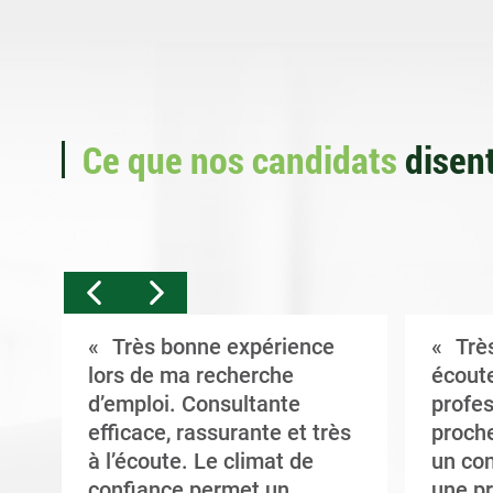
Ce que nos candidats
disent
Très bonne expérience
Très
t
lors de ma recherche
écoute
d’emploi. Consultante
profes
efficace, rassurante et très
proche
à l’écoute. Le climat de
un con
confiance permet un
une pr