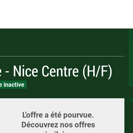
Appelez-nous
ents
Écrivez-nous
Candidature spont
ments et supports
LOI
LOI
 - Nice Centre (H/F)
 inactive
L'offre a été pourvue.
Découvrez nos offres