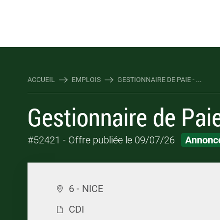
Rejoindre Linking Tal
Écrivez-nous
Les webinaires : évene
TOUTES NOS OFFRES D'EMP
TOUTES NOS OFFRES D'EMP
ACCUEIL
EMPLOIS
GESTIONNAIRE DE PAIE - ...
Gestionnaire de Paie
#52421
- Offre publiée le 09/07/26
Annonce
6 - NICE
CDI