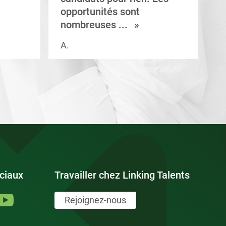
opportunités sont
s
nombreuses ...
A.
V.
ciaux
Travailler chez Linking Talents
Rejoignez-nous