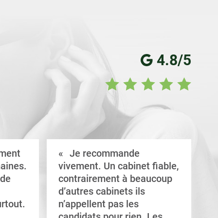
4.8/5
ement
Je recommande
aines.
vivement. Un cabinet fiable,
a
 de
contrairement à beaucoup
C
d’autres cabinets ils
d
rtout.
n’appellent pas les
e
candidats pour rien. Les
a