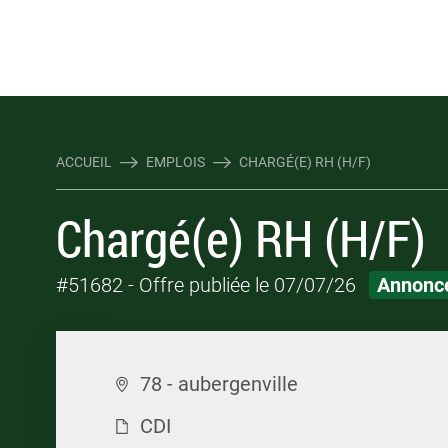
Rejoindre Linking Tal
Écrivez-nous
Les webinaires : évene
TOUTES NOS OFFRES D'EMP
TOUTES NOS OFFRES D'EMP
ACCUEIL
EMPLOIS
CHARGÉ(E) RH (H/F)
Chargé(e) RH (H/F)
#51682
- Offre publiée le 07/07/26
Annonce
78 - aubergenville
CDI