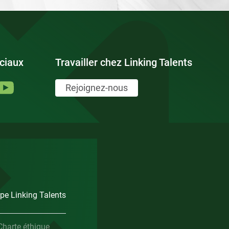
ciaux
Travailler chez Linking Talents
Rejoignez-nous
pe Linking Talents
Charte éthique