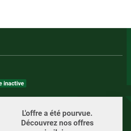
Appelez-nous
ents
Écrivez-nous
Candidature spont
ments et supports
LOI
LOI
 inactive
L'offre a été pourvue.
Découvrez nos offres