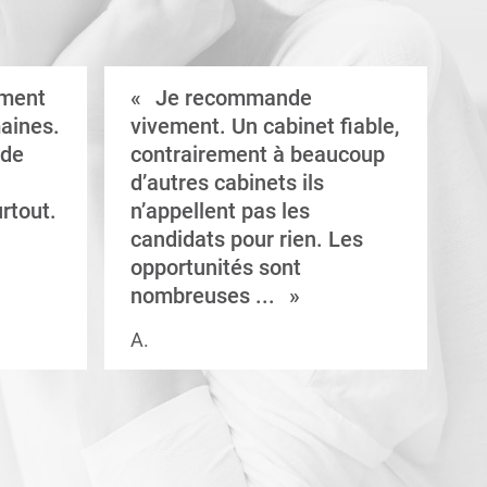
ement
Je recommande
aines.
vivement. Un cabinet fiable,
a
 de
contrairement à beaucoup
C
d’autres cabinets ils
d
rtout.
n’appellent pas les
e
candidats pour rien. Les
a
opportunités sont
s
nombreuses ...
A.
V.