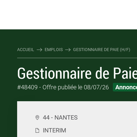
Rejoindre Linking Tal
Écrivez-nous
Les webinaires : évene
TOUTES NOS OFFRES D'EMP
TOUTES NOS OFFRES D'EMP
ACCUEIL
EMPLOIS
GESTIONNAIRE DE PAIE (H/F)
Gestionnaire de Pai
#48409
- Offre publiée le 08/07/26
Annonce
44 - NANTES
INTERIM