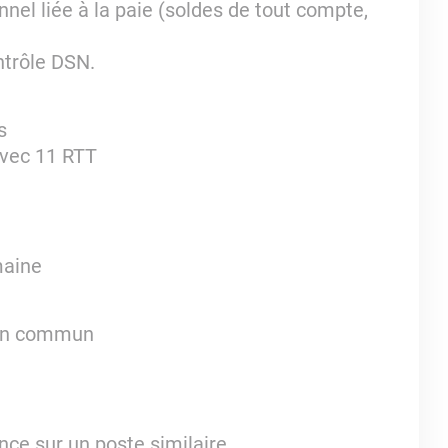
nnel liée à la paie (soldes de tout compte,
ntrôle DSN.
s
avec 11 RTT
maine
 en commun
nce sur un poste similaire.