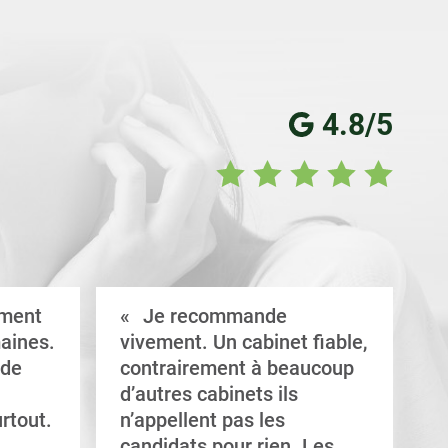
4.8/5
ement
Je recommande
aines.
vivement. Un cabinet fiable,
a
 de
contrairement à beaucoup
C
d’autres cabinets ils
d
rtout.
n’appellent pas les
e
candidats pour rien. Les
a