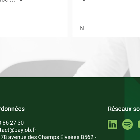
N.
rdonnées
Réseaux so
0 86 27 30
tact@payjob.fr
: 78 avenue des Champs Élysées B562 -