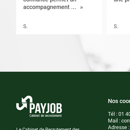
accompagnement ...
S.
S.
Nos coo
Tél :
01 4
Mail :
con
Adresse 
Le Cabinet de Recrutement des