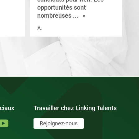
opportunités sont
s
nombreuses ...
A.
V.
ciaux
Travailler chez Linking Talents
Rejoignez-nous