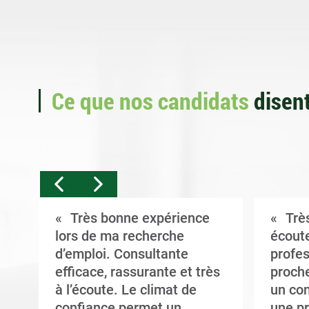
Ce que nos candidats
disent
Très bonne expérience
Très
t
lors de ma recherche
écoute
d’emploi. Consultante
profes
efficace, rassurante et très
proche
à l’écoute. Le climat de
un con
confiance permet un
une pr