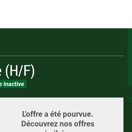
Appelez-nous
ents
Écrivez-nous
Candidature spont
ments et supports
LOI
LOI
e (H/F)
 inactive
L'offre a été pourvue.
Découvrez nos offres