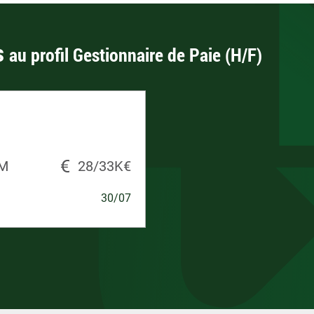
s
au profil Gestionnaire de Paie (H/F)
IM
28/33K€
30/07