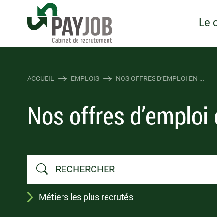
Rejoindre Linking Tal
Écrivez-nous
Les webinaires : évene
TOUTES NOS OFFRES D'EMP
TOUTES NOS OFFRES D'EMP
Le 
ACCUEIL
EMPLOIS
NOS OFFRES D’EMPLOI EN ...
Nos offres d’emploi 
Métiers les plus recrutés