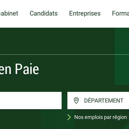
Appelez-nous
ents
Écrivez-nous
Candidature spont
ments et supports
LOI
LOI
cabinet
Candidats
Entreprises
Forma
en Paie
DÉPARTEMENT
Nos emplois par région