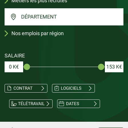
Métiers les plus recrutés
DÉPARTEMENT
Nos emplois par région
SALAIRE
0 K€
153 K€
CONTRAT
LOGICIELS
TÉLÉTRAVAIL
DATES