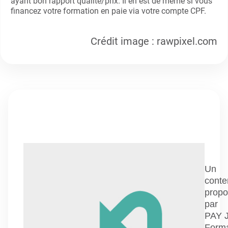
ayant bon rapport qualité/prix. Il en est de même si vous
financez votre formation en paie via votre compte CPF.
Crédit image : rawpixel.com
Un
conte
prop
par
PAY 
Forma